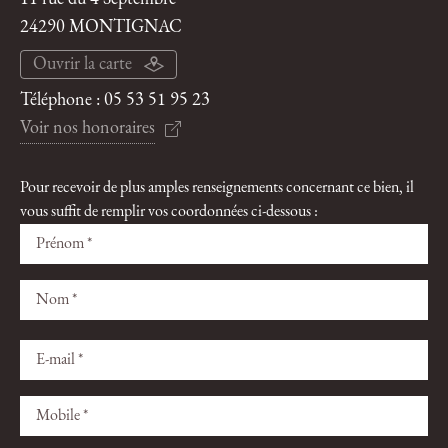
24290 MONTIGNAC
Ouvrir la carte
Téléphone :
05 53 51 95 23
Voir nos honoraires
Pour recevoir de plus amples renseignements concernant ce bien, il
vous suffit de remplir vos coordonnées ci-dessous :
Veuillez
Veuillez
laisser
laisser
ce
ce
champ
champ
vide.
vide.