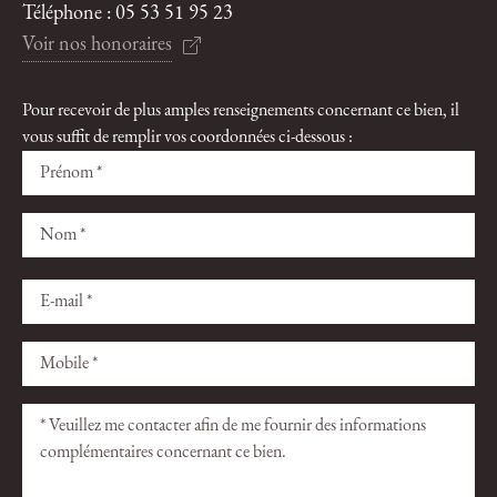
Téléphone :
05 53 51 95 23
Voir nos honoraires
Pour recevoir de plus amples renseignements concernant ce bien, il
vous suffit de remplir vos coordonnées ci-dessous :
Veuillez
Veuillez
laisser
laisser
ce
ce
champ
champ
vide.
vide.