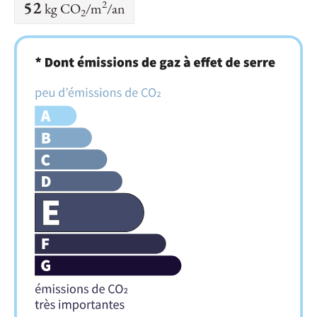
2
52
kg CO
/m
/an
2