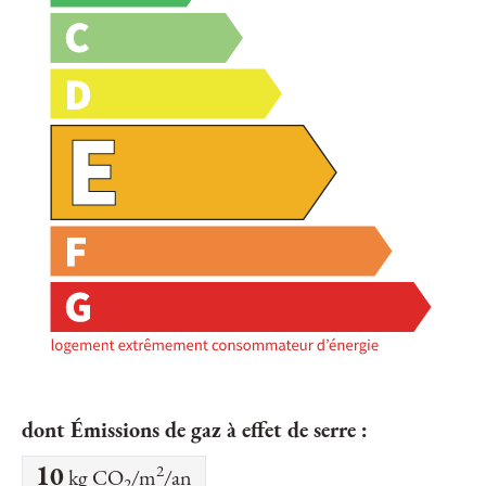
dont Émissions de gaz à effet de serre :
2
10
kg CO
/m
/an
2