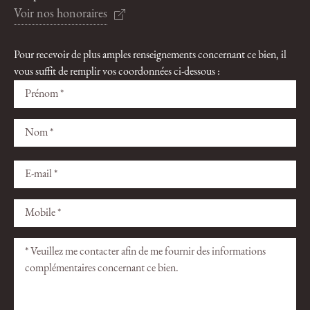
Voir nos honoraires
Pour recevoir de plus amples renseignements concernant ce bien, il
vous suffit de remplir vos coordonnées ci-dessous :
Veuillez
Veuillez
laisser
laisser
ce
ce
champ
champ
vide.
vide.