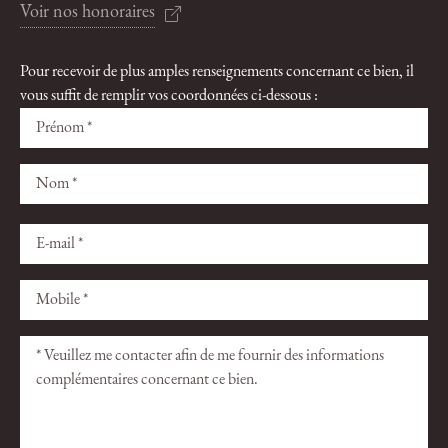
Voir nos honoraires
Pour recevoir de plus amples renseignements concernant ce bien, il
vous suffit de remplir vos coordonnées ci-dessous :
Veuillez
Veuillez
laisser
laisser
ce
ce
champ
champ
vide.
vide.