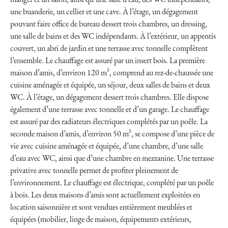
manger et un salon, ainsi qu’une salle d’eau, des WC indépendants,
une buanderie, un cellier et une cave. À l’étage, un dégagement
pouvant faire office de bureau dessert trois chambres, un dressing,
une salle de bains et des WC indépendants. À l’extérieur, un appentis
couvert, un abri de jardin et une terrasse avec tonnelle complètent
l’ensemble. Le chauffage est assuré par un insert bois. La première
maison d’amis, d’environ 120 m², comprend au rez-de-chaussée une
cuisine aménagée et équipée, un séjour, deux salles de bains et deux
WC. À l’étage, un dégagement dessert trois chambres. Elle dispose
également d’une terrasse avec tonnelle et d’un garage. Le chauffage
est assuré par des radiateurs électriques complétés par un poêle. La
seconde maison d’amis, d’environ 50 m², se compose d’une pièce de
vie avec cuisine aménagée et équipée, d’une chambre, d’une salle
d’eau avec WC, ainsi que d’une chambre en mezzanine. Une terrasse
privative avec tonnelle permet de profiter pleinement de
l’environnement. Le chauffage est électrique, complété par un poêle
à bois. Les deux maisons d’amis sont actuellement exploitées en
location saisonnière et sont vendues entièrement meublées et
équipées (mobilier, linge de maison, équipements extérieurs,