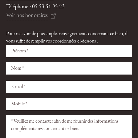
Téléphone :
05 53 51 95 23
Voir nos honoraires
Pour recevoir de plus amples renseignements concernant ce bien, il
vous suffit de remplir vos coordonnées ci-dessous :
Veuillez
Veuillez
laisser
laisser
ce
ce
champ
champ
vide.
vide.