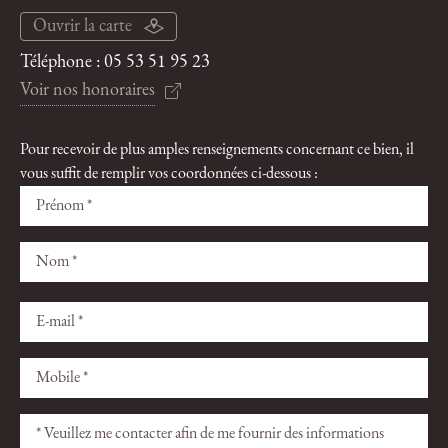
Ouvrir la carte
Téléphone :
05 53 51 95 23
Voir nos honoraires
Pour recevoir de plus amples renseignements concernant ce bien, il
vous suffit de remplir vos coordonnées ci-dessous :
Veuillez
Veuillez
laisser
laisser
ce
ce
champ
champ
vide.
vide.