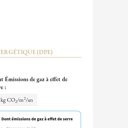
ERGÉTIQUE (DPE)
t Émissions de gaz à effet de
re :
2
kg CO
/m
/an
2