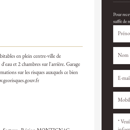
Pour rece
suffit de
ables en plein centre-ville de
au et 2 chambres sur l'arrière. Garage
mations sur les risques auxquels ce bien
Veuillez
Veuillez
laisser
laisser
w.georisques.gouv.fr
ce
ce
champ
champ
vide.
vide.