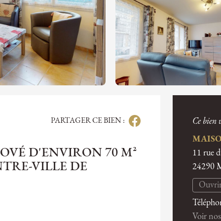
PARTAGER CE BIEN :
Ce bien v
MAISO
OVÉ D'ENVIRON 70 M²
11 rue 
NTRE-VILLE DE
24290
Ouvrir
Télépho
Voir nos