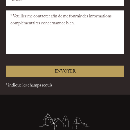
champ
champ
vide.
vide.
* indique les champs requis