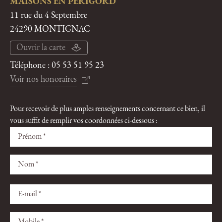
MAISONS EN PERIGORD
11 rue du 4 Septembre
24290 MONTIGNAC
Ouvrir la carte
Téléphone :
05 53 51 95 23
Voir nos honoraires
Pour recevoir de plus amples renseignements concernant ce bien, il
vous suffit de remplir vos coordonnées ci-dessous :
Veuillez
Veuillez
laisser
laisser
ce
ce