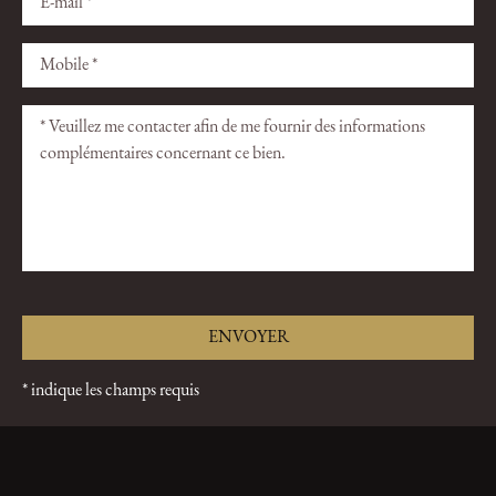
laisser
laisser
ce
ce
champ
champ
vide.
vide.
* indique les champs requis