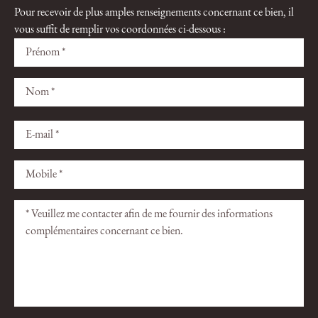
Pour recevoir de plus amples renseignements concernant ce bien, il
vous suffit de remplir vos coordonnées ci-dessous :
Veuillez
Veuillez
laisser
laisser
ce
ce
champ
champ
vide.
vide.