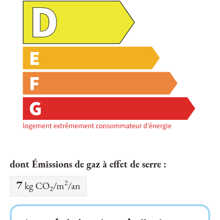
dont Émissions de gaz à effet de serre :
2
7
kg CO
/m
/an
2