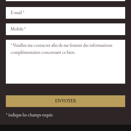
Veuillez
Veuillez
laisser
laisser
ce
ce
champ
champ
vide.
vide.
* indique les champs requis