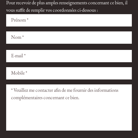
Pour recevoir de plus amples renseignements concernant ce bien, il
vous suffit de remplir vos coordonnées ci-dessous :
Veuillez
Veuillez
laisser
laisser
ce
ce
champ
champ
vide.
vide.