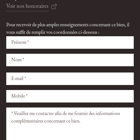
Voir nos honoraires
Pour recevoir de plus amples renseignements concernant ce bien, il
vous suffit de remplir vos coordonnées ci-dessous :
Veuillez
Veuillez
laisser
laisser
ce
ce
champ
champ
vide.
vide.