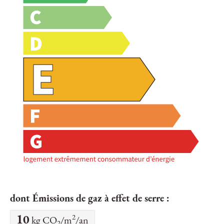
dont Émissions de gaz à effet de serre :
2
10
kg CO
/m
/an
2