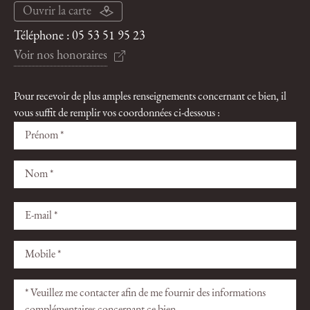
Ouvrir la carte
Téléphone :
05 53 51 95 23
Voir nos honoraires
Pour recevoir de plus amples renseignements concernant ce bien, il
vous suffit de remplir vos coordonnées ci-dessous :
Veuillez
Veuillez
laisser
laisser
ce
ce
champ
champ
vide.
vide.