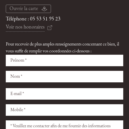
Ouvrir la carte
Téléphone :
05 53 51 95 23
Voir nos honoraires
Pour recevoir de plus amples renseignements concernant ce bien, il
vous suffit de remplir vos coordonnées ci-dessous :
Veuillez
Veuillez
laisser
laisser
ce
ce
champ
champ
vide.
vide.