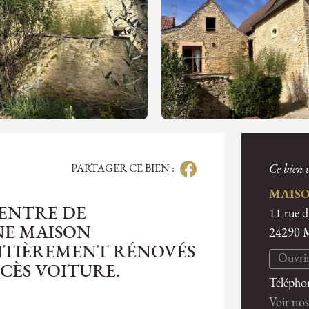
PARTAGER CE BIEN :
Ce bien v
MAISO
CENTRE DE
11 rue 
NE MAISON
24290
ENTIÈREMENT RÉNOVÉS
Ouvrir
CÈS VOITURE.
Télépho
Voir nos