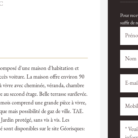
AC
Pour rece
suffit de
composé d'une maison d'habitation et
accès voiture. La maison offre environ 90
Veuillez
Veuillez
laisser
laisser
 à vivre avec cheminée, véranda, chambre
ce
ce
re au second étage. Belle terrasse surélevée.
champ
champ
 mois comprend une grande pièce à vivre,
vide.
vide.
ue mais possibilité de gaz de ville. TAE.
Jardin protégé, sans vis à vis. Les
é sont disponibles sur le site Géorisques: