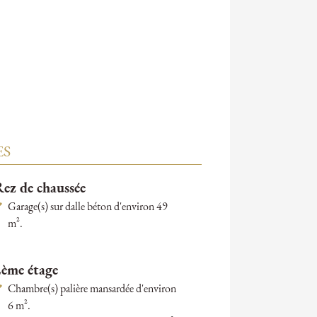
ES
ez de chaussée
Garage(s) sur dalle béton d'environ 49
m².
2ème étage
Chambre(s) palière mansardée d'environ
6 m².