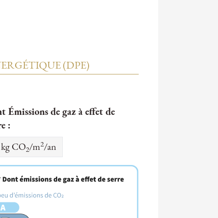
ERGÉTIQUE (DPE)
t Émissions de gaz à effet de
re :
2
kg CO
/m
/an
2