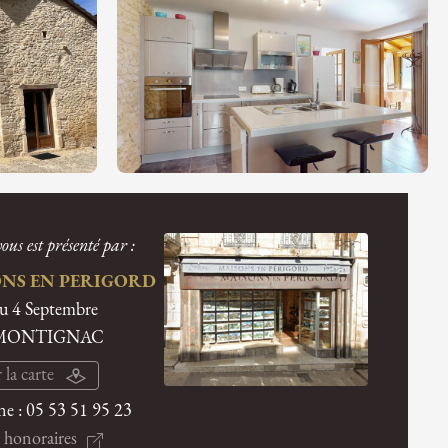
ous est présenté par :
NS EN PERIGORD
du 4 Septembre
 MONTIGNAC
 la carte
ne :
05 53 51 95 23
 honoraires