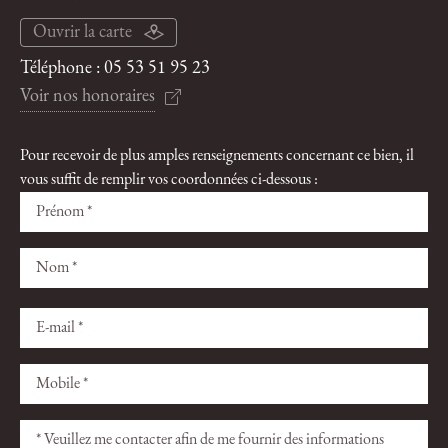
Ouvrir la carte
Téléphone :
05 53 51 95 23
Voir nos honoraires
Pour recevoir de plus amples renseignements concernant ce bien, il
vous suffit de remplir vos coordonnées ci-dessous :
Veuillez
Veuillez
laisser
laisser
ce
ce
champ
champ
vide.
vide.