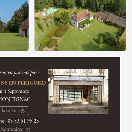
ous est présenté par :
NS EN PERIGORD
du 4 Septembre
 MONTIGNAC
 la carte
ne :
05 53 51 95 23
 honoraires