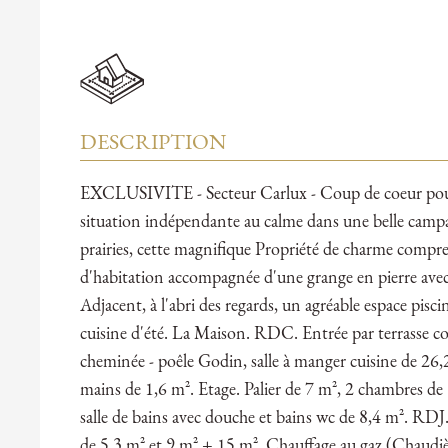
DESCRIPTION
EXCLUSIVITE - Secteur Carlux - Coup de coeur pour
situation indépendante au calme dans une belle camp
prairies, cette magnifique Propriété de charme compr
d'habitation accompagnée d'une grange en pierre ave
Adjacent, à l'abri des regards, un agréable espace pisci
cuisine d'été. La Maison. RDC. Entrée par terrasse co
cheminée - poêle Godin, salle à manger cuisine de 26,
mains de 1,6 m². Etage. Palier de 7 m², 2 chambres de 
salle de bains avec douche et bains wc de 8,4 m². RDJ.
de 5,3 m² et 9 m² + 15 m². Chauffage au gaz (Chaudi