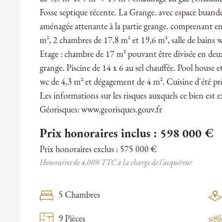
Fosse septique récente. La Grange. avec espace buand
aménagée attenante à la partie grange. comprenant en
m², 2 chambres de 17,8 m² et 19,6 m², salle de bains w
Etage : chambre de 17 m² pouvant être divisée en deux. 
grange. Piscine de 14 x 6 au sel chauffée. Pool house e
wc de 4,3 m² et dégagement de 4 m². Cuisine d'été près
Les informations sur les risques auxquels ce bien est e
Géorisques: www.georisques.gouv.fr
Prix honoraires inclus : 598 000 €
Prix honoraires exclus : 575 000 €
Honoraires de 4,00% TTC à la charge de l’acquéreur
5 Chambres
9 Pièces