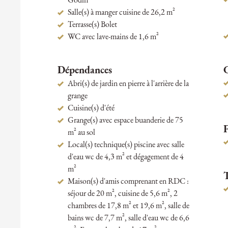
Godin
Salle(s) à manger cuisine de 26,2 m²
Terrasse(s) Bolet
WC avec lave-mains de 1,6 m²
Dépendances
Abri(s) de jardin en pierre à l'arrière de la
grange
Cuisine(s) d'été
Grange(s) avec espace buanderie de 75
F
m² au sol
Local(s) technique(s) piscine avec salle
d'eau wc de 4,3 m² et dégagement de 4
m²
Maison(s) d'amis comprenant en RDC :
séjour de 20 m², cuisine de 5,6 m², 2
chambres de 17,8 m² et 19,6 m², salle de
bains wc de 7,7 m², salle d'eau wc de 6,6