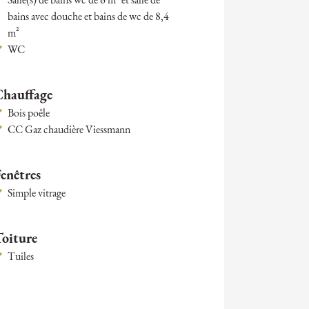
Salle(s) de bains wc de 6 m² et salle de
bains avec douche et bains de wc de 8,4
m²
WC
Chauffage
Bois poêle
CC Gaz chaudière Viessmann
enêtres
Simple vitrage
Toiture
Tuiles