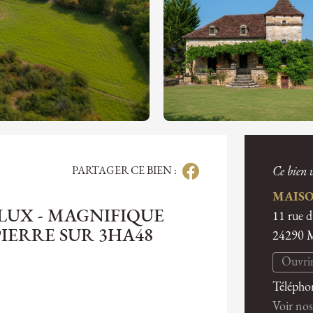
PARTAGER CE BIEN :
Ce bien v
MAISO
LUX - MAGNIFIQUE
11 rue 
IERRE SUR 3HA48
24290
Ouvrir
Télépho
Voir nos