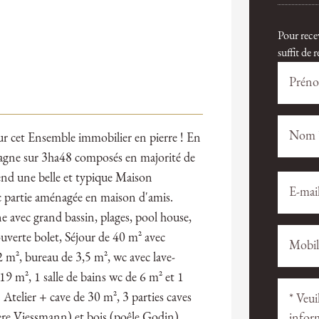
Pour rece
suffit de
 cet Ensemble immobilier en pierre ! En
agne sur 3ha48 composés en majorité de
end une belle et typique Maison
Veuillez
Veuillez
laisser
laisser
c partie aménagée en maison d'amis.
ce
ce
ne avec grand bassin, plages, pool house,
champ
champ
uverte bolet, Séjour de 40 m² avec
vide.
vide.
2 m², bureau de 3,5 m², wc avec lave-
19 m², 1 salle de bains wc de 6 m² et 1
 Atelier + cave de 30 m², 3 parties caves
ère Viessmann) et bois (poêle Godin).