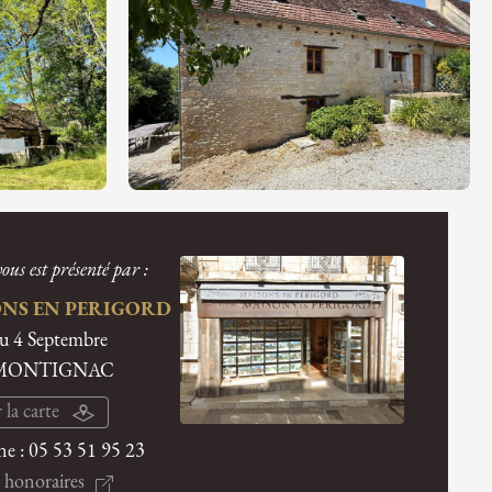
ous est présenté par :
NS EN PERIGORD
du 4 Septembre
 MONTIGNAC
 la carte
ne :
05 53 51 95 23
 honoraires