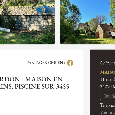
PARTAGER CE BIEN :
Ce bien v
MAISO
URDON - MAISON EN
11 rue 
NS, PISCINE SUR 3455
24290
Ouvrir
Télépho
Voir nos