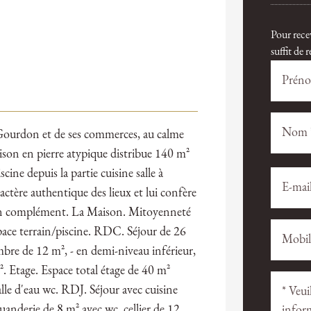
Pour rece
suffit de
rdon et de ses commerces, au calme
aison en pierre atypique distribue 140 m²
cine depuis la partie cuisine salle à
Veuillez
Veuillez
laisser
laisser
actère authentique des lieux et lui confère
ce
ce
e en complément. La Maison. Mitoyenneté
champ
champ
espace terrain/piscine. RDC. Séjour de 26
vide.
vide.
bre de 12 m², - en demi-niveau inférieur,
. Etage. Espace total étage de 40 m²
lle d'eau wc. RDJ. Séjour avec cuisine
buanderie de 8 m² avec wc, cellier de 12