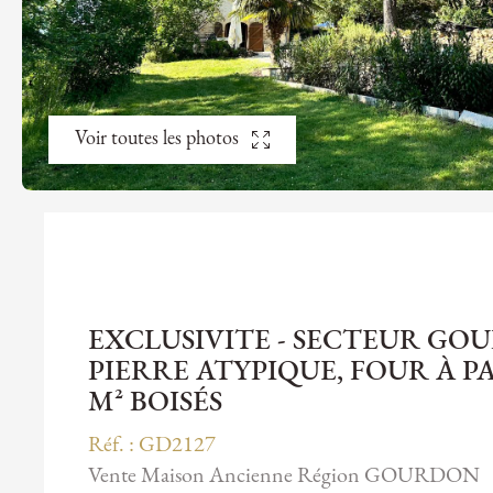
Voir toutes les photos
EXCLUSIVITE - SECTEUR GO
PIERRE ATYPIQUE, FOUR À PAI
M² BOISÉS
Réf. : GD2127
Vente Maison Ancienne Région GOURDON