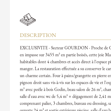
DESCRIPTION
EXCLUSIVITE - Secteur GOURDON - Proche de Gou
en impasse sur 3455 m² en partie boisés, cette joie M
habitables dont 4 chambres et accès direct à l'espace pis
manger. La restauration effectuée a su conserver le car
un charme certain. Four à pains/grangette en pierr
pignon droit sans vis-à-vis sur les espaces de vie et l'
m² avec poêle à bois Godin, beau salon de 26 m², cham
salle d'eau avec wc de 5,4 m² + dégagement de 2,41 m²
comprenant palier, 3 chambres, bureau ou dressing, sa
ouverte 24 m² et sortie extérieure piscine, salle d'eau 