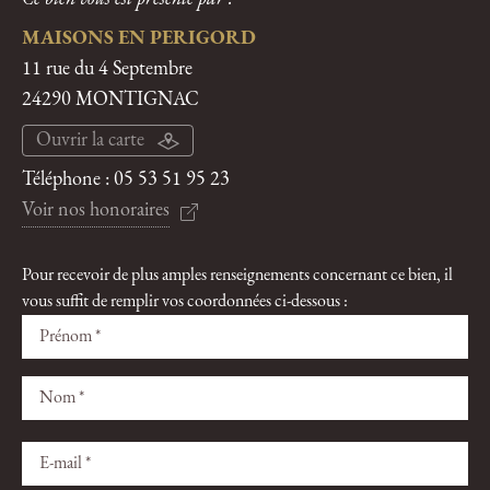
MAISONS EN PERIGORD
11 rue du 4 Septembre
24290 MONTIGNAC
Ouvrir la carte
Téléphone :
05 53 51 95 23
Voir nos honoraires
Pour recevoir de plus amples renseignements concernant ce bien, il
vous suffit de remplir vos coordonnées ci-dessous :
Veuillez
Veuillez
laisser
laisser