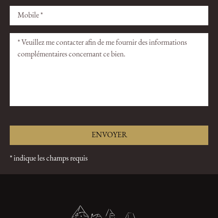
ce
ce
champ
champ
vide.
vide.
* indique les champs requis