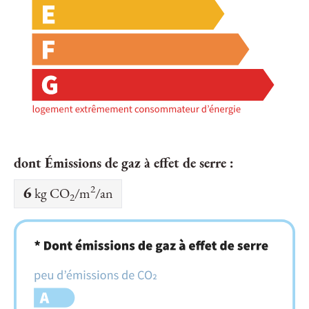
dont Émissions de gaz à effet de serre :
2
6
kg CO
/m
/an
2