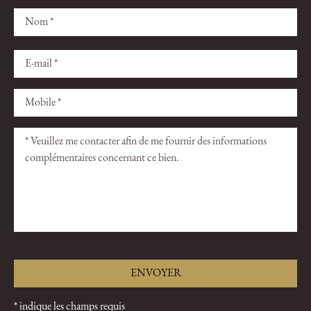
Veuillez
Veuillez
laisser
laisser
ce
ce
champ
champ
vide.
vide.
* indique les champs requis