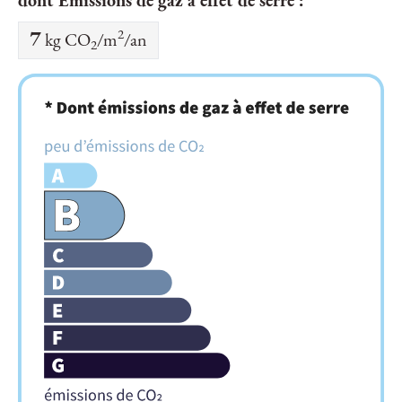
dont Émissions de gaz à effet de serre :
2
7
kg CO
/m
/an
2