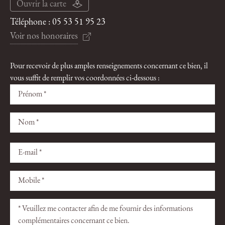
Ouvrir la carte
Téléphone :
05 53 51 95 23
Voir nos honoraires
Pour recevoir de plus amples renseignements concernant ce bien, il
vous suffit de remplir vos coordonnées ci-dessous :
Veuillez
Veuillez
laisser
laisser
ce
ce
champ
champ
vide.
vide.