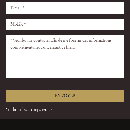
Veuillez
Veuillez
laisser
laisser
ce
ce
champ
champ
vide.
vide.
* indique les champs requis