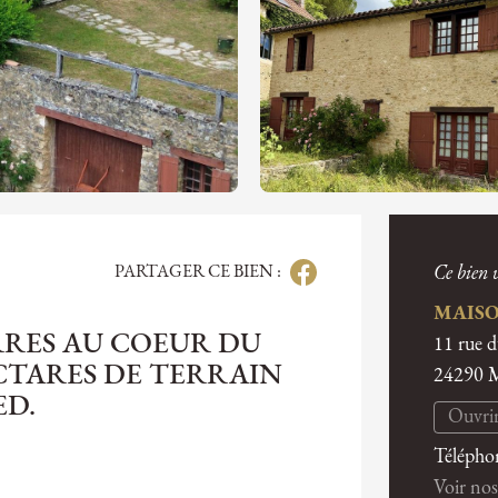
PARTAGER CE BIEN :
Ce bien v
MAISO
RRES AU COEUR DU
11 rue 
CTARES DE TERRAIN
24290
ED.
Ouvrir
Télépho
Voir nos