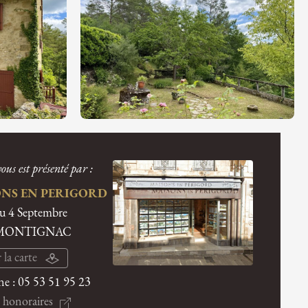
ous est présenté par :
NS EN PERIGORD
du 4 Septembre
 MONTIGNAC
 la carte
ne :
05 53 51 95 23
 honoraires