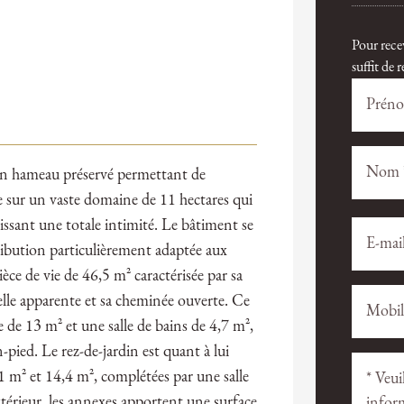
Pour rece
suffit de
’un hameau préservé permettant de
ée sur un vaste domaine de 11 hectares qui
tissant une totale intimité. Le bâtiment se
Veuillez
Veuillez
laisser
laisser
ribution particulièrement adaptée aux
ce
ce
èce de vie de 46,5 m² caractérisée par sa
champ
champ
lle apparente et sa cheminée ouverte. Ce
vide.
vide.
e 13 m² et une salle de bains de 4,7 m²,
pied. Le rez-de-jardin est quant à lui
11 m² et 14,4 m², complétées par une salle
térieur, les annexes apportent une surface