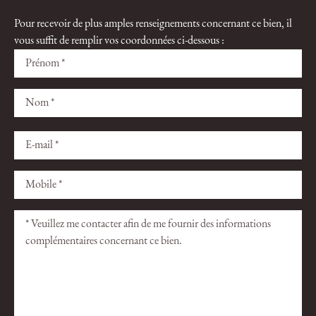
Pour recevoir de plus amples renseignements concernant ce bien, il
vous suffit de remplir vos coordonnées ci-dessous :
Veuillez
Veuillez
laisser
laisser
ce
ce
champ
champ
vide.
vide.