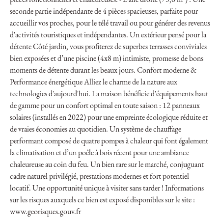
pièces fonctionnelles et chaleureuses. - L'aile droite (73,6 m²) : Une
seconde partie indépendante de 4 pièces spacieuses, parfaite pour
accueillir vos proches, pour le télé travail ou pour générer des revenus
d'activités touristiques et indépendantes. Un extérieur pensé pour la
détente Côté jardin, vous profiterez de superbes terrasses conviviales
bien exposées et d’une piscine (4x8 m) intimiste, promesse de bons
moments de détente durant les beaux jours. Confort moderne &
Performance énergétique Alliez le charme de la nature aux
technologies d'aujourd'hui. La maison bénéficie d'équipements haut
de gamme pour un confort optimal en toute saison : 12 panneaux
solaires (installés en 2022) pour une empreinte écologique réduite et
de vraies économies au quotidien. Un système de chauffage
performant composé de quatre pompes à chaleur qui font également
la climatisation et d’un poêle à bois récent pour une ambiance
chaleureuse au coin du feu. Un bien rare sur le marché, conjuguant
cadre naturel privilégié, prestations modernes et fort potentiel
locatif. Une opportunité unique à visiter sans tarder ! Informations
sur les risques auxquels ce bien est exposé disponibles sur le site :
www.georisques.gouv.fr