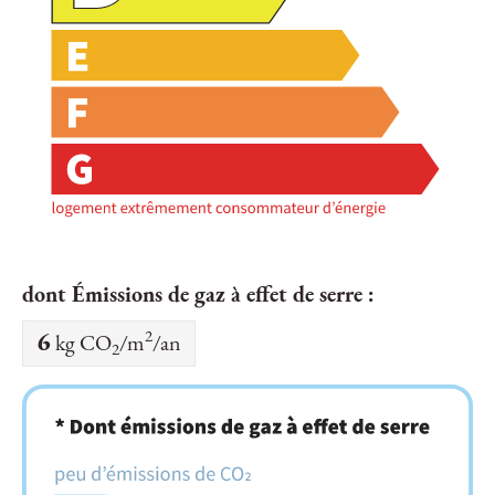
dont Émissions de gaz à effet de serre :
2
6
kg CO
/m
/an
2