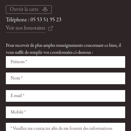
Ouvrir la carte
Téléphone :
05 53 51 95 23
Voir nos honoraires
Pour recevoir de plus amples renseignements concernant ce bien, il
vous suffit de remplir vos coordonnées ci-dessous :
Veuillez
Veuillez
laisser
laisser
ce
ce
champ
champ
vide.
vide.