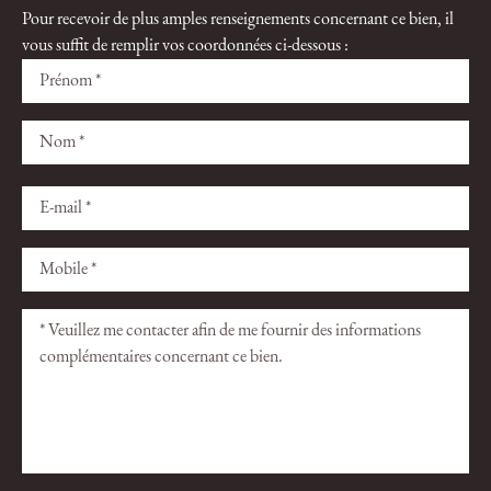
Pour recevoir de plus amples renseignements concernant ce bien, il
vous suffit de remplir vos coordonnées ci-dessous :
Veuillez
Veuillez
laisser
laisser
ce
ce
champ
champ
vide.
vide.