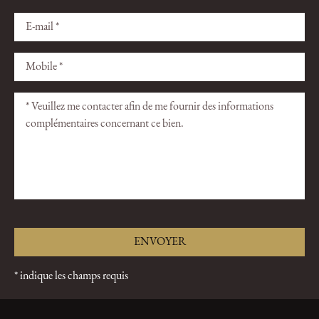
Veuillez
Veuillez
laisser
laisser
ce
ce
champ
champ
vide.
vide.
* indique les champs requis