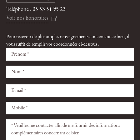
Téléphone :
05 53 51 95 23
Voir nos honoraires
Pour recevoir de plus amples renseignements concernant ce bien, il
vous suffit de remplir vos coordonnées ci-dessous :
Veuillez
Veuillez
laisser
laisser
ce
ce
champ
champ
vide.
vide.