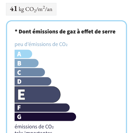
2
41
kg CO
/m
/an
2