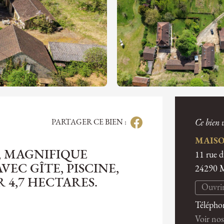
PARTAGER CE BIEN :
Ce bien v
MAISO
, MAGNIFIQUE
11 rue 
EC GÎTE, PISCINE,
24290
 4,7 HECTARES.
Ouvrir
Télépho
Voir nos