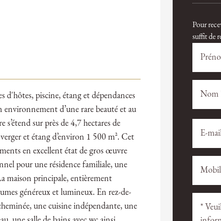
Pour rece
suffit de
es d'hôtes, piscine, étang et dépendances
n environnement d’une rare beauté et au
e s’étend sur près de 4,7 hectares de
Veuillez
Veuillez
laisser
laisser
nd verger et étang d’environ 1 500 m². Cet
ce
ce
ents en excellent état de gros œuvre
champ
champ
onnel pour une résidence familiale, une
vide.
vide.
 La maison principale, entièrement
lumes généreux et lumineux. En rez-de-
c cheminée, une cuisine indépendante, une
u, une salle de bains avec wc ainsi