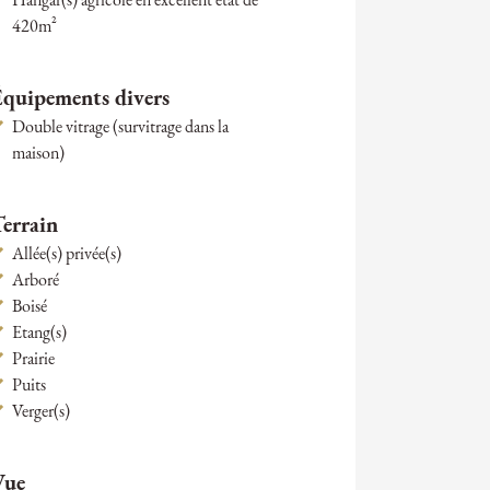
Hangar(s) agricole en excellent état de
420m²
Équipements divers
Double vitrage (survitrage dans la
maison)
Terrain
Allée(s) privée(s)
Arboré
Boisé
Etang(s)
Prairie
Puits
Verger(s)
Vue