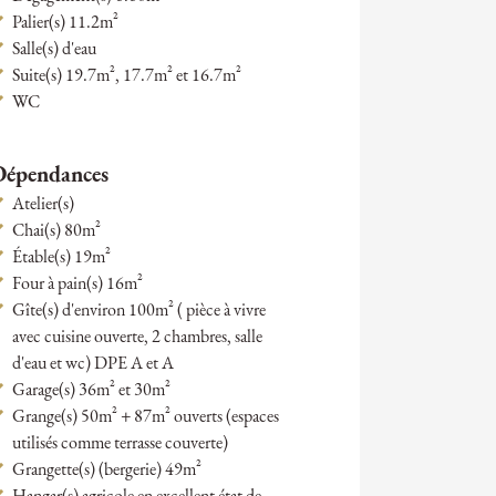
Palier(s) 11.2m²
Salle(s) d'eau
Suite(s) 19.7m², 17.7m² et 16.7m²
WC
Dépendances
Atelier(s)
Chai(s) 80m²
Étable(s) 19m²
Four à pain(s) 16m²
Gîte(s) d'environ 100m² ( pièce à vivre
avec cuisine ouverte, 2 chambres, salle
d'eau et wc) DPE A et A
Garage(s) 36m² et 30m²
Grange(s) 50m² + 87m² ouverts (espaces
utilisés comme terrasse couverte)
Grangette(s) (bergerie) 49m²