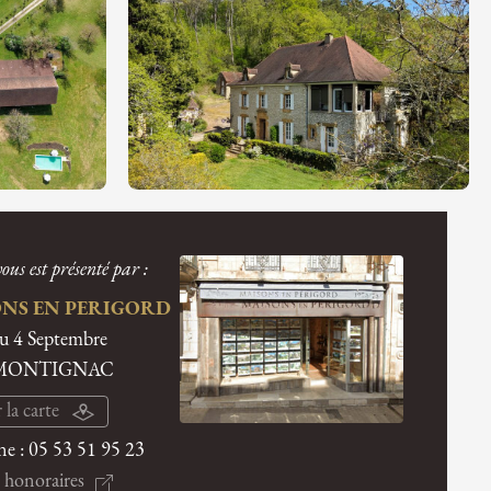
ous est présenté par :
NS EN PERIGORD
du 4 Septembre
 MONTIGNAC
 la carte
ne :
05 53 51 95 23
 honoraires