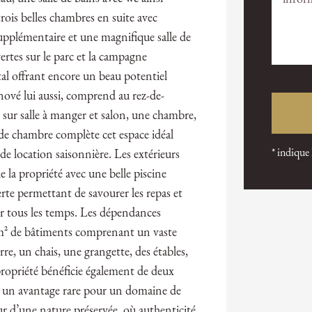
trois belles chambres en suite avec
supplémentaire et une magnifique salle de
vertes sur le parc et la campagne
al offrant encore un beau potentiel
ové lui aussi, comprend au rez-de-
e sur salle à manger et salon, une chambre,
nde chambre complète cet espace idéal
* indique
de location saisonnière. Les extérieurs
e la propriété avec une belle piscine
rte permettant de savourer les repas et
ar tous les temps. Les dépendances
 m² de bâtiments comprenant un vaste
re, un chais, une grangette, des étables,
propriété bénéficie également de deux
ce, un avantage rare pour un domaine de
r d’une nature préservée, où authenticité,