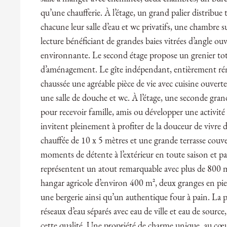
qu’une chaufferie. À l’étage, un grand palier distribue 
chacune leur salle d’eau et wc privatifs, une chambre 
lecture bénéficiant de grandes baies vitrées d’angle ou
environnante. Le second étage propose un grenier tot
d’aménagement. Le gîte indépendant, entièrement rén
chaussée une agréable pièce de vie avec cuisine ouvert
une salle de douche et wc. À l’étage, une seconde gra
pour recevoir famille, amis ou développer une activité 
invitent pleinement à profiter de la douceur de vivre d
chauffée de 10 x 5 mètres et une grande terrasse couve
moments de détente à l’extérieur en toute saison et p
représentent un atout remarquable avec plus de 800
hangar agricole d’environ 400 m², deux granges en pier
une bergerie ainsi qu’un authentique four à pain. La 
réseaux d’eau séparés avec eau de ville et eau de sour
cette qualité. Une propriété de charme unique, au cœu