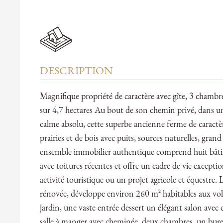
DESCRIPTION
Magnifique propriété de caractère avec gîte, 3 chambr
sur 4,7 hectares Au bout de son chemin privé, dans u
calme absolu, cette superbe ancienne ferme de caractèr
prairies et de bois avec puits, sources naturelles, gra
ensemble immobilier authentique comprend huit bâtim
avec toitures récentes et offre un cadre de vie excepti
activité touristique ou un projet agricole et équestre.
rénovée, développe environ 260 m² habitables aux vo
jardin, une vaste entrée dessert un élégant salon ave
salle à manger avec cheminée, deux chambres, un burea