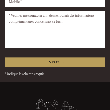
champ
champ
vide.
vide.
* indique les champs requis