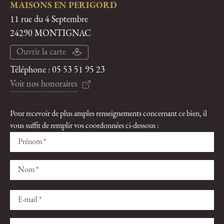
MAISONS EN PERIGORD
11 rue du 4 Septembre
24290 MONTIGNAC
Ouvrir la carte
Téléphone :
05 53 51 95 23
Voir nos honoraires
Pour recevoir de plus amples renseignements concernant ce bien, il
vous suffit de remplir vos coordonnées ci-dessous :
Veuillez
Veuillez
laisser
laisser
ce
ce