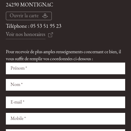
24290 MONTIGNAC
Ouvrir la carte
Téléphone :
05 53 51 95 23
Voir nos honoraires
Pour recevoir de plus amples renseignements concernant ce bien, il
vous suffit de remplir vos coordonnées ci-dessous :
Veuillez
Veuillez
laisser
laisser
ce
ce
champ
champ
vide.
vide.