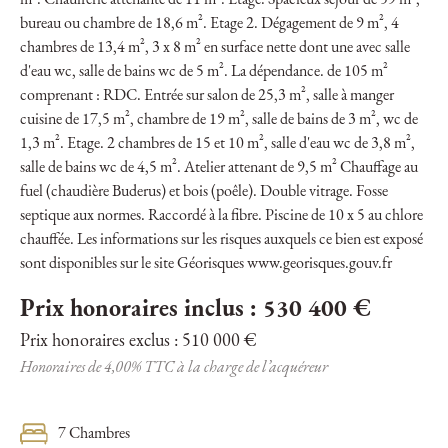
m². Chaufferie attenante de 11 m². Etage. Spacieux séjour de 59 m²,
bureau ou chambre de 18,6 m². Etage 2. Dégagement de 9 m², 4
chambres de 13,4 m², 3 x 8 m² en surface nette dont une avec salle
d'eau wc, salle de bains wc de 5 m². La dépendance. de 105 m²
comprenant : RDC. Entrée sur salon de 25,3 m², salle à manger
cuisine de 17,5 m², chambre de 19 m², salle de bains de 3 m², wc de
1,3 m². Etage. 2 chambres de 15 et 10 m², salle d'eau wc de 3,8 m²,
salle de bains wc de 4,5 m². Atelier attenant de 9,5 m² Chauffage au
fuel (chaudière Buderus) et bois (poêle). Double vitrage. Fosse
septique aux normes. Raccordé à la fibre. Piscine de 10 x 5 au chlore
chauffée. Les informations sur les risques auxquels ce bien est exposé
sont disponibles sur le site Géorisques www.georisques.gouv.fr
Prix honoraires inclus : 530 400 €
Prix honoraires exclus : 510 000 €
Honoraires de 4,00% TTC à la charge de l’acquéreur
7 Chambres