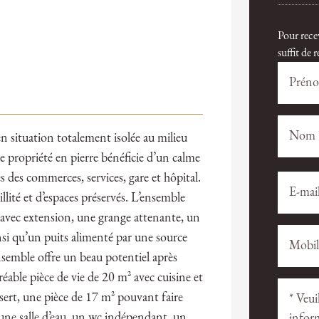
Pour rece
suffit de
 situation totalement isolée au milieu
e propriété en pierre bénéficie d’un calme
 des commerces, services, gare et hôpital.
Veuillez
Veuillez
laisser
laisser
lité et d’espaces préservés. L’ensemble
ce
ce
vec extension, une grange attenante, un
champ
champ
ainsi qu’un puits alimenté par une source
vide.
vide.
ensemble offre un beau potentiel après
able pièce de vie de 20 m² avec cuisine et
sert, une pièce de 17 m² pouvant faire
une salle d’eau, un wc indépendant, un