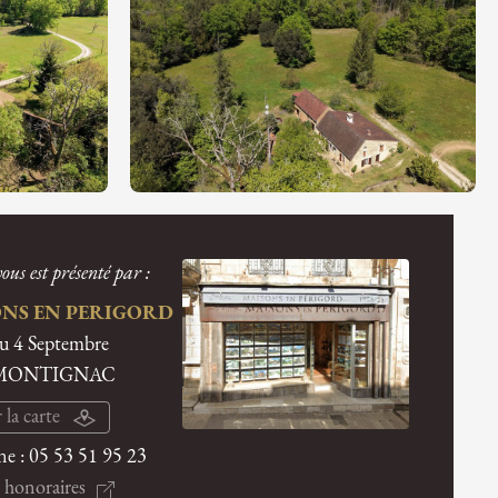
ous est présenté par :
NS EN PERIGORD
du 4 Septembre
 MONTIGNAC
 la carte
ne :
05 53 51 95 23
 honoraires