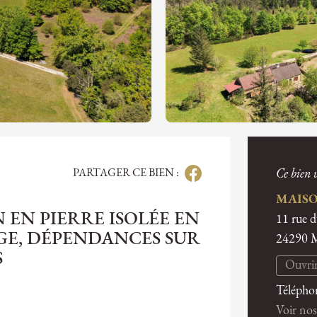
PARTAGER CE BIEN :
Ce bien v
MAISO
EN PIERRE ISOLÉE EN
11 rue 
GE, DÉPENDANCES SUR
24290
S
Ouvrir
Télépho
Voir nos