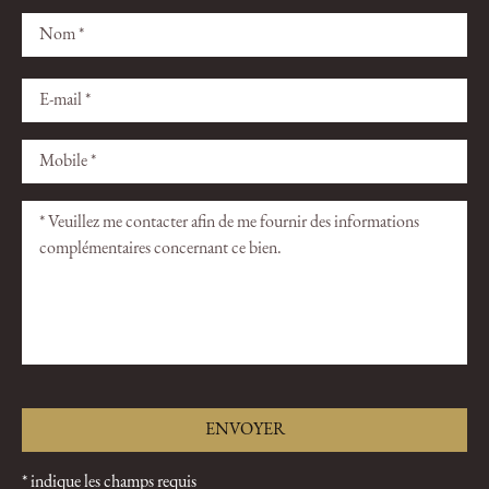
Veuillez
Veuillez
laisser
laisser
ce
ce
champ
champ
vide.
vide.
* indique les champs requis