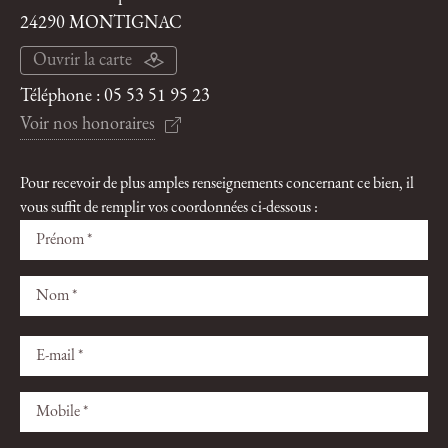
24290 MONTIGNAC
Ouvrir la carte
Téléphone :
05 53 51 95 23
Voir nos honoraires
Pour recevoir de plus amples renseignements concernant ce bien, il
vous suffit de remplir vos coordonnées ci-dessous :
Veuillez
Veuillez
laisser
laisser
ce
ce
champ
champ
vide.
vide.