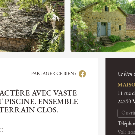
PARTAGER CE BIEN :
Ce bien v
MAISO
ACTÈRE AVEC VASTE
11 rue 
 PISCINE. ENSEMBLE
24290
 TERRAIN CLOS.
Ouvrir
Télépho
AC
Voir nos