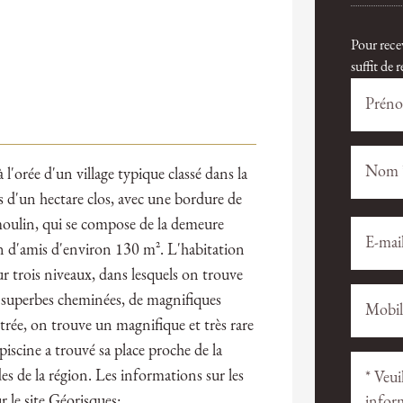
Pour rece
suffit de
l'orée d'un village typique classé dans la
ès d'un hectare clos, avec une bordure de
 moulin, qui se compose de la demeure
Veuillez
Veuillez
laisser
laisser
on d'amis d'environ 130 m². L'habitation
ce
ce
ur trois niveaux, dans lesquels on trouve
champ
champ
 superbes cheminées, de magnifiques
vide.
vide.
entrée, on trouve un magnifique et très rare
piscine a trouvé sa place proche de la
es de la région. Les informations sur les
r le site Géorisques: