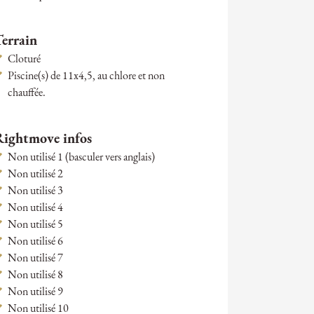
Terrain
Cloturé
Piscine(s) de 11x4,5, au chlore et non
chauffée.
Rightmove infos
Non utilisé 1 (basculer vers anglais)
Non utilisé 2
Non utilisé 3
Non utilisé 4
Non utilisé 5
Non utilisé 6
Non utilisé 7
Non utilisé 8
Non utilisé 9
Non utilisé 10