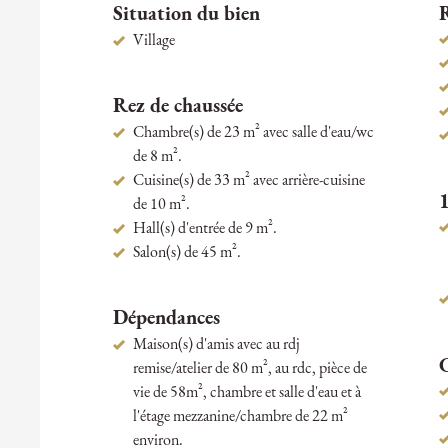
Situation du bien
R
Village
Rez de chaussée
Chambre(s) de 23 m² avec salle d'eau/wc
de 8 m².
Cuisine(s) de 33 m² avec arrière-cuisine
1
de 10 m².
Hall(s) d'entrée de 9 m².
Salon(s) de 45 m².
Dépendances
Maison(s) d'amis avec au rdj
remise/atelier de 80 m², au rdc, pièce de
vie de 58m², chambre et salle d'eau et à
l'étage mezzanine/chambre de 22 m²
environ.