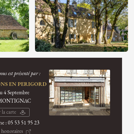
ous est présenté par :
NS EN PERIGORD
du 4 Septembre
 MONTIGNAC
 la carte
ne :
05 53 51 95 23
 honoraires