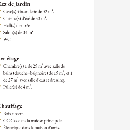
ez de Jardin
Cave(s) +buanderie de 32 m².
Cuisine(s) d'été de 43 m².
Hall(s) d'entrée
Salon(s) de 34 m².
WC
er étage
Chambre(s) 1 de 25 m² avec salle de
bains (douche+baignoire) de 15 m², et 1
de 27 m² avec salle d'eau et dressing.
Palier(s) de 4 m².
Chauffage
Bois /insert.
CC Gaz dans la maiosn principale.
Électrique dans la maison d'amis.