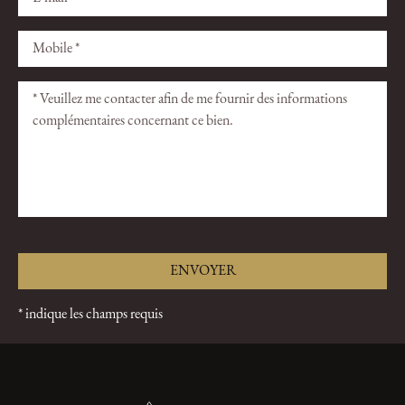
laisser
laisser
ce
ce
champ
champ
vide.
vide.
* indique les champs requis