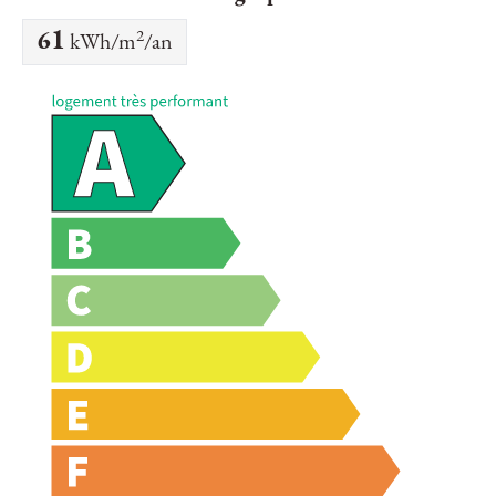
2
61
kWh/m
/an