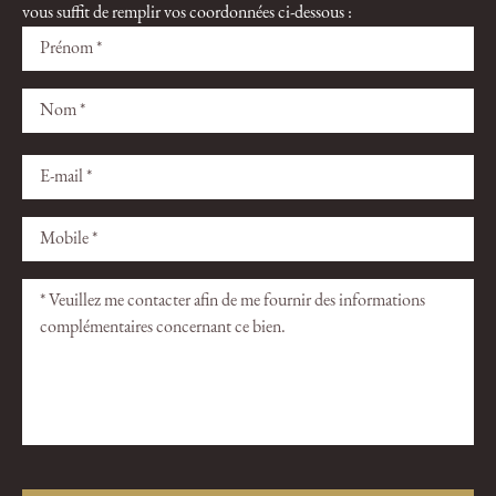
vous suffit de remplir vos coordonnées ci-dessous :
Veuillez
Veuillez
laisser
laisser
ce
ce
champ
champ
vide.
vide.