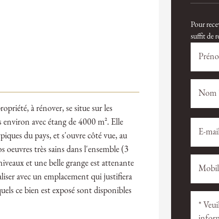
Pour rece
suffit de
priété, à rénover, se situe sur les
s environ avec étang de 4000 m². Elle
Veuillez
Veuillez
laisser
laisser
iques du pays, et s'ouvre côté vue, au
ce
ce
ros oeuvres très sains dans l'ensemble (3
champ
champ
niveaux et une belle grange est attenante
vide.
vide.
aliser avec un emplacement qui justifiera
quels ce bien est exposé sont disponibles