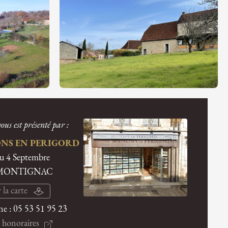
ous est présenté par :
NS EN PERIGORD
du 4 Septembre
 MONTIGNAC
 la carte
ne :
05 53 51 95 23
 honoraires