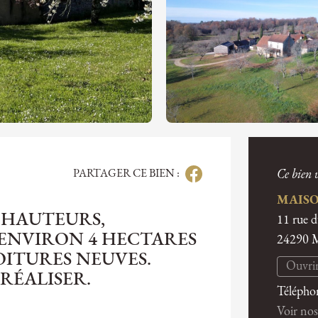
PARTAGER CE BIEN :
Ce bien v
MAISO
S HAUTEURS,
11 rue 
 ENVIRON 4 HECTARES
24290
OITURES NEUVES.
Ouvrir
RÉALISER.
Télépho
Voir nos