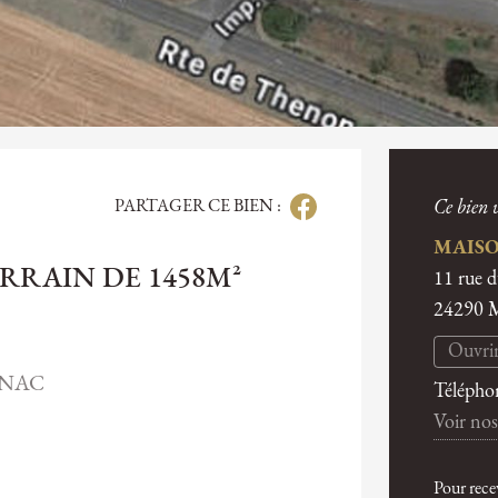
PARTAGER CE BIEN :
Ce bien v
MAISO
RRAIN DE 1458M²
11 rue 
24290
Ouvrir
IGNAC
Télépho
Voir nos
Pour rece