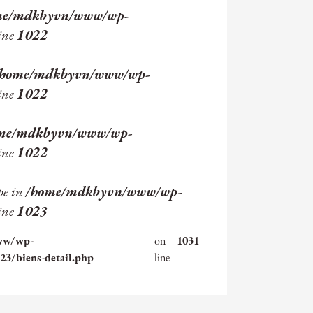
me/mdkbyvn/www/wp-
ine
1022
/home/mdkbyvn/www/wp-
ine
1022
me/mdkbyvn/www/wp-
ine
1022
pe in
/home/mdkbyvn/www/wp-
ine
1023
ww/wp-
on
1031
3/biens-detail.php
line