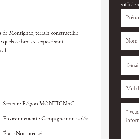
suffit de
s de Montignac, terrain constructible
xquels ce bien est exposé sont
v.fr
Veuillez
Veuillez
laisser
laisser
ce
ce
champ
champ
vide.
vide.
Secteur : Région MONTIGNAC
Environnement : Campagne non-isolée
État : Non précisé