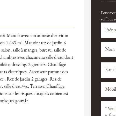
Pour rece
suffit de
Petit Manoir avec son annexe d'environ
ron 1.669 m². Manoir : rez de jardin 6
, salon, salle à manger, bureau, salle de
 chambres avec chacune sa salle d'eau dont
lette, dressing. 2 greniers. Chauffage
Veuillez
Veuillez
laisser
laisser
lants électriques. Ascenseur partant des
ce
ce
e : Rez de jardin 2 garages. Rez de
champ
champ
r, salle d'eau/wc. Terrasse. Chauffage
vide.
vide.
ons sur les risques auxquels ce bien est
orisques.gouv.fr