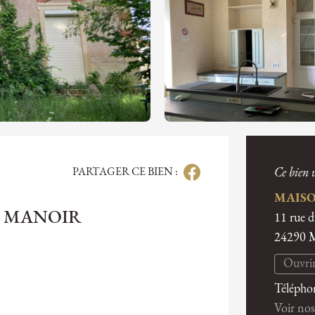
PARTAGER CE BIEN :
Ce bien v
MAISO
T MANOIR
11 rue 
24290
Ouvrir
Télépho
Voir nos