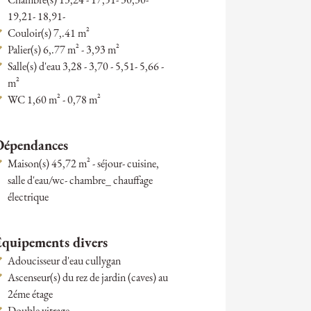
Chambre(s) 13,24 - 17,51- 30,30-
19,21- 18,91-
Couloir(s) 7,.41 m²
Palier(s) 6,.77 m² - 3,93 m²
Salle(s) d'eau 3,28 - 3,70 - 5,51- 5,66 -
m²
WC 1,60 m² - 0,78 m²
Dépendances
Maison(s) 45,72 m² - séjour- cuisine,
salle d'eau/wc- chambre_ chauffage
électrique
Équipements divers
Adoucisseur d'eau cullygan
Ascenseur(s) du rez de jardin (caves) au
2éme étage