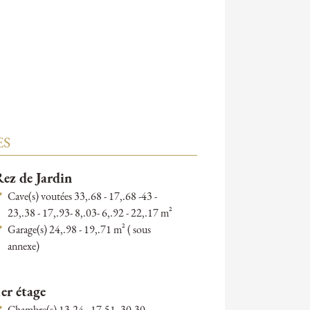
ES
ez de Jardin
Cave(s) voutées 33,.68 - 17,.68 -43 -
23,.38 - 17,.93- 8,.03- 6,.92 - 22,.17 m²
Garage(s) 24,.98 - 19,.71 m² ( sous
annexe)
er étage