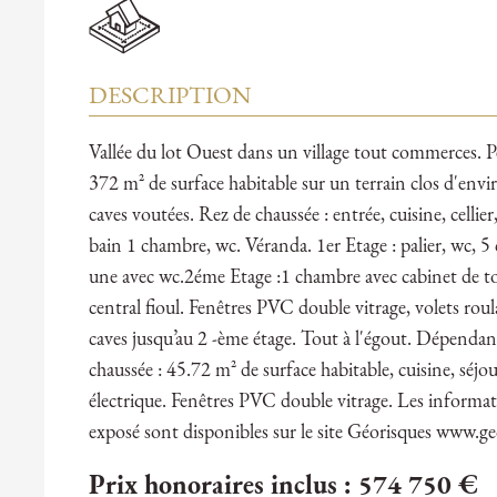
DESCRIPTION
Vallée du lot Ouest dans un village tout commerces. 
372 m² de surface habitable sur un terrain clos d'envi
caves voutées. Rez de chaussée : entrée, cuisine, cellier
bain 1 chambre, wc. Véranda. 1er Etage : palier, wc, 5
une avec wc.2éme Etage :1 chambre avec cabinet de toi
central fioul. Fenêtres PVC double vitrage, volets rou
caves jusqu’au 2 -ème étage. Tout à l'égout. Dépendanc
chaussée : 45.72 m² de surface habitable, cuisine, séjou
électrique. Fenêtres PVC double vitrage. Les informati
exposé sont disponibles sur le site Géorisques www.ge
Prix honoraires inclus : 574 750 €