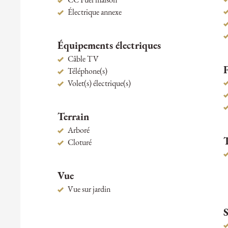
CC Fuel maison
Électrique annexe
Équipements électriques
Câble TV
F
Téléphone(s)
Volet(s) électrique(s)
Terrain
Arboré
Cloturé
Vue
Vue sur jardin
S